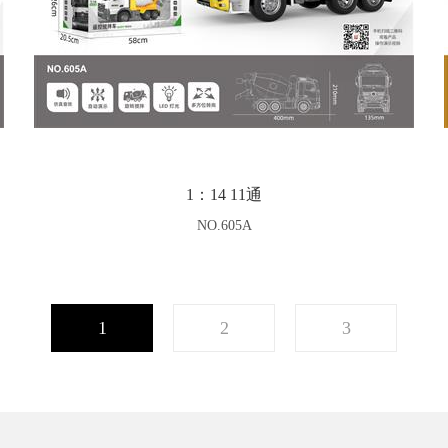
1：14 11通
NO.605A
1
2
3