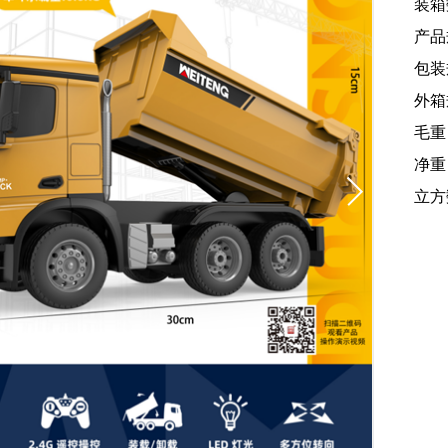
装箱
产品规
包装规
外箱规
毛重
净重：
立方数