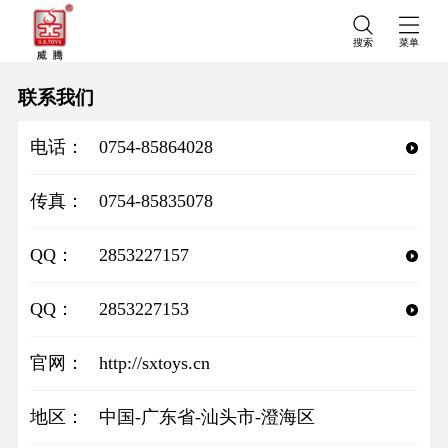
搜索
菜单
联系我们
电话：
0754-85864028
传真：
0754-85835078
QQ：
2853227157
QQ：
2853227153
官网：
http://sxtoys.cn
地区：
中国-广东省-汕头市-澄海区