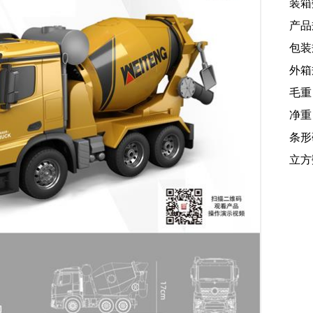
装箱
产品规
包装规
外箱规
毛重
净重：
条形码
立方数