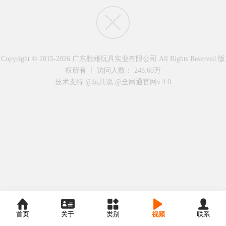
Copyright © 2015-2026 广东胜雄玩具实业有限公司 All Rights Reserved 版
权所有
访问人数： 248.60万
技术支持 @玩具说
@全网通官网v.4.0
首页
关于
类别
视频
联系