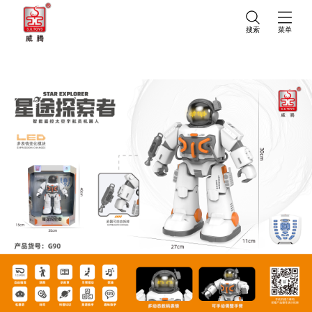
搜索
菜单