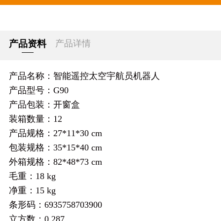
产品资料
产品详情
产品名称：智能遥控太空宇航员机器人
产品型号：G90
产品包装：开窗盒
装箱数量：12
产品规格：27*11*30 cm
包装规格：35*15*40 cm
外箱规格：82*48*73 cm
毛重：18 kg
净重：15 kg
条形码：6935758703900
立方数：0.287