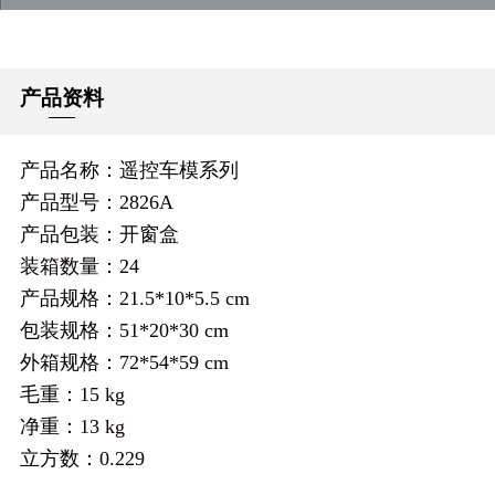
产品资料
产品名称：遥控车模系列
产品型号：2826A
产品包装：开窗盒
装箱数量：24
产品规格：21.5*10*5.5 cm
包装规格：51*20*30 cm
外箱规格：72*54*59 cm
毛重：15 kg
净重：13 kg
立方数：0.229