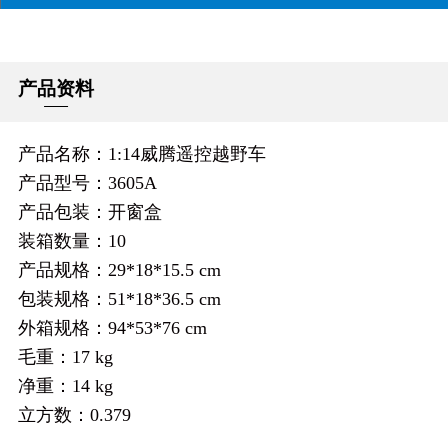
产品资料
产品名称：1:14威腾遥控越野车
产品型号：3605A
产品包装：开窗盒
装箱数量：10
产品规格：29*18*15.5 cm
包装规格：51*18*36.5 cm
外箱规格：94*53*76 cm
毛重：17 kg
净重：14 kg
立方数：0.379