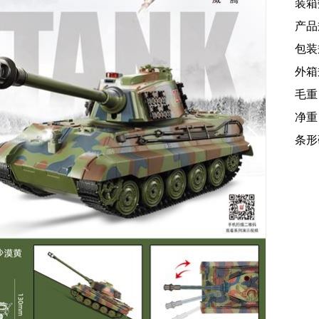
装箱
产品规
包装规
外箱规
毛重
净重：
条形码