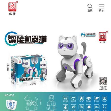
搜索
菜单